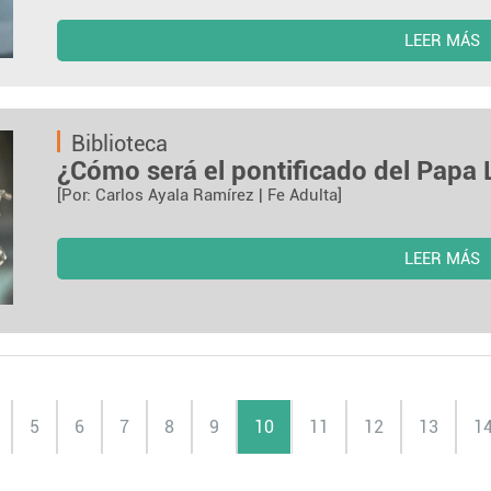
LEER MÁS
Biblioteca
¿Cómo será el pontificado del Papa
[Por: Carlos Ayala Ramírez | Fe Adulta]
LEER MÁS
5
6
7
8
9
10
11
12
13
1