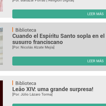
[Por: Baltazar Porras | Religión Digital]
LEER MÁS
Biblioteca
Cuando el Espíritu Santo sopla en e
susurro franciscano
[Por: Nicolás Alzate Mejía]
LEER MÁS
Biblioteca
Leão XIV: uma grande surpresa!
[Por: Júlio Lázaro Torma]