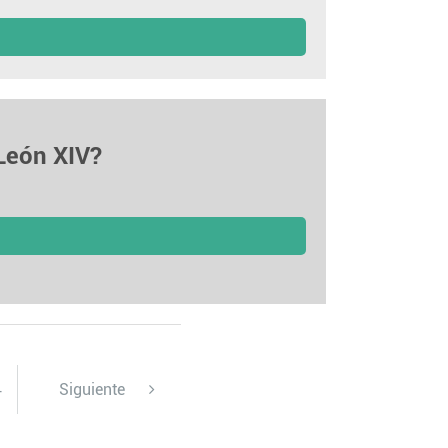
 León XIV?
4
Siguiente