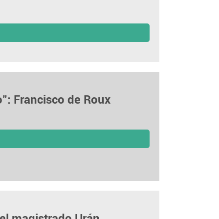
o”: Francisco de Roux
del magistrado Urán