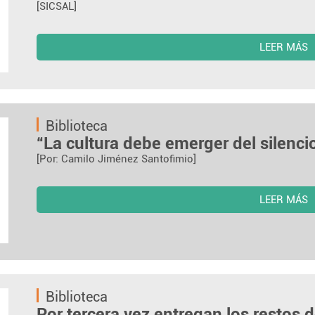
[SICSAL]
LEER MÁS
Biblioteca
“La cultura debe emerger del silenci
[Por: Camilo Jiménez Santofimio]
LEER MÁS
Biblioteca
Por tercera vez entregan los restos 