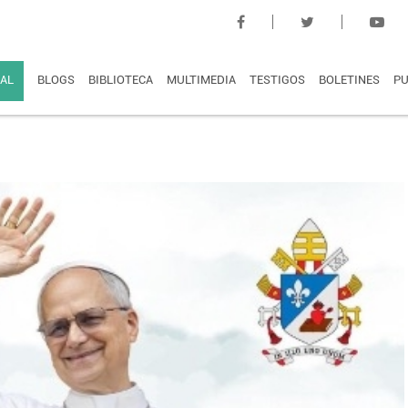
AL
BLOGS
BIBLIOTECA
MULTIMEDIA
TESTIGOS
BOLETINES
PU