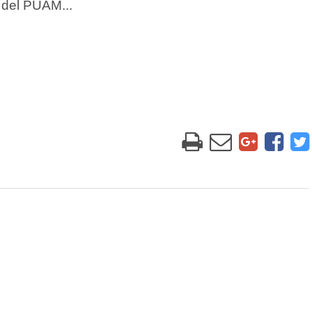
r del PUAM
.
..