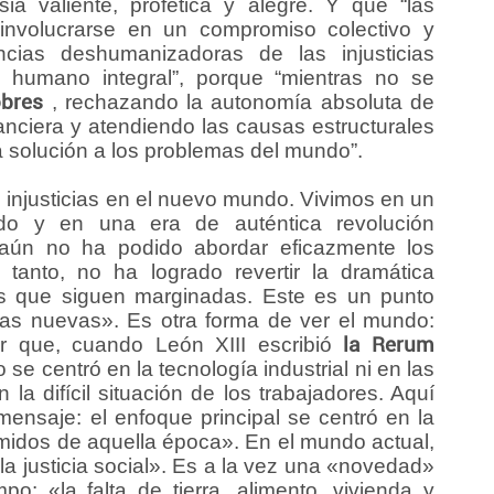
sia valiente, profética y alegre. Y que “las
nvolucrarse en un compromiso colectivo y
encias deshumanizadoras de las injusticias
o humano integral”, porque “mientras no se
obres
, rechazando la autonomía absoluta de
anciera y atendiendo las causas estructurales
á solución a los problemas del mundo”.
s injusticias en el nuevo mundo. Vivimos en un
o y en una era de auténtica revolución
«aún no ha podido abordar eficazmente los
 tanto, no ha logrado revertir la dramática
as que siguen marginadas. Este es un punto
sas nuevas». Es otra forma de ver el mundo:
ar que, cuando León XIII escribió
la Rerum
o se centró en la tecnología industrial ni en las
la difícil situación de los trabajadores. Aquí
mensaje: el enfoque principal se centró en la
primidos de aquella época». En el mundo actual,
 la justicia social». Es a la vez una «novedad»
o: «la falta de tierra, alimento, vivienda y