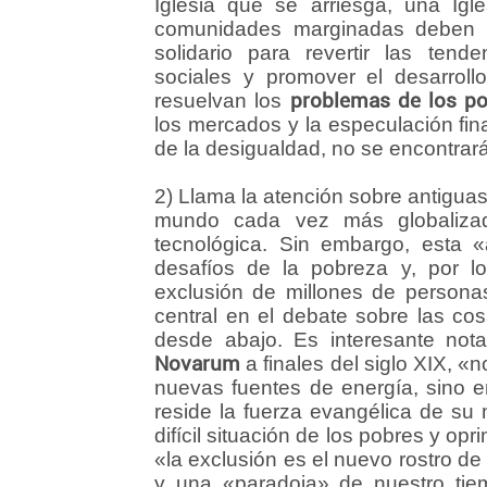
Iglesia que se arriesga, una Igle
comunidades marginadas deben i
solidario para revertir las tend
sociales y promover el desarroll
resuelvan los
problemas de los p
los mercados y la especulación fin
de la desigualdad, no se encontrar
2) Llama la atención sobre antigua
mundo cada vez más globalizad
tecnológica. Sin embargo, esta 
desafíos de la pobreza y, por lo
exclusión de millones de person
central en el debate sobre las co
desde abajo. Es interesante not
Novarum
a finales del siglo XIX, «n
nuevas fuentes de energía, sino en 
reside la fuerza evangélica de su 
difícil situación de los pobres y o
«la exclusión es el nuevo rostro de
y una «paradoja» de nuestro tiemp