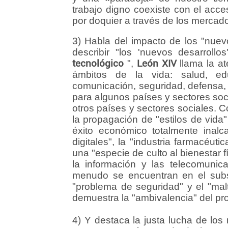
trabajo digno coexiste con el acc
por doquier a través de los mercad
3) Habla del impacto de los "nuevo
describir "los 'nuevos desarroll
tecnológico
",
León XIV
llama la at
ámbitos de la vida: salud, educ
comunicación, seguridad, defensa, 
para algunos países y sectores soc
otros países y sectores sociales. Co
la propagación de "estilos de vid
éxito económico totalmente inalc
digitales", la "industria farmacéut
una "especie de culto al bienestar f
la información y las telecomuni
menudo se encuentran en el subsue
"problema de seguridad" y el "malt
demuestra la "ambivalencia" del pr
4) Y destaca la justa lucha de los