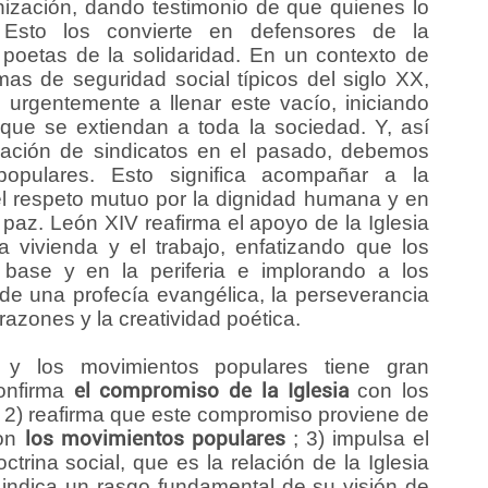
zación, dando testimonio de que quienes lo
 Esto los convierte en defensores de la
, poetas de la solidaridad. En un contexto de
emas de seguridad social típicos del siglo XX,
urgentemente a llenar este vacío, iniciando
 que se extiendan a toda la sociedad. Y, así
mación de sindicatos en el pasado, debemos
opulares. Esto significa acompañar a la
l respeto mutuo por la dignidad humana y en
 paz. León XIV reafirma el apoyo de la Iglesia
 la vivienda y el trabajo, enfatizando que los
base y en la periferia e implorando a los
de una profecía evangélica, la perseverancia
razones y la creatividad poética.
y los movimientos populares tiene gran
confirma
el compromiso de la Iglesia
con los
 2) reafirma que este compromiso proviene de
con
los movimientos populares
; 3) impulsa el
ctrina social, que es la relación de la Iglesia
 indica un rasgo fundamental de su visión de