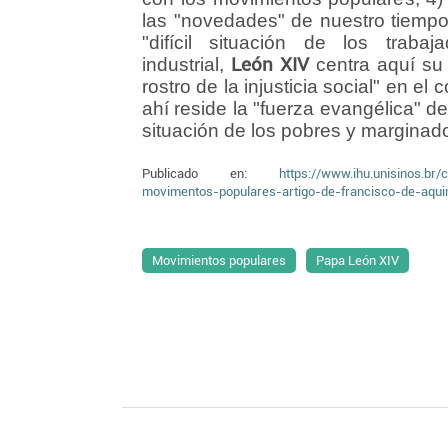
las "novedades" de nuestro tiemp
"difícil situación de los traba
industrial,
León XIV
centra aquí su 
rostro de la injusticia social" en el 
ahí reside la "fuerza evangélica" d
situación de los pobres y marginad
Publicado en:
https://www.ihu.unisinos.b
movimentos-populares-artigo-de-francisco-de-aquin
Movimientos populares
Papa León XIV