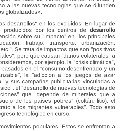
eso a las nuevas tecnologías que se difunden
os globalizados».
s desarrollos" en los excluidos. En lugar de
os' producidos por los centros de
desarrollo
ención sobre su "impacto" en "los principales
ación, trabajo, transporte, urbanización,
etc.". Se trata de impactos que son "positivos
iales", pero que causan "daños colaterales" a
nsideremos, por ejemplo, la "crisis climática",
a" basados en el "consumo desenfrenado y un
anzable", la "adicción a los juegos de azar
ica" y sus campañas publicitarias vinculadas a
ísico", el "desarrollo de nuevas tecnologías de
caciones" que "depende de minerales que a
lo de los países pobres" (coltán, litio), el
rato a los migrantes vulnerables". Todo esto
ogreso tecnológico en curso.
 movimientos populares. Estos se enfrentan a