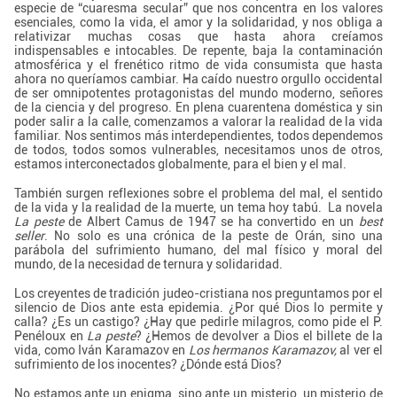
especie de “cuaresma secular” que nos concentra en los valores
esenciales, como la vida, el amor y la solidaridad, y nos obliga a
relativizar muchas cosas que hasta ahora creíamos
indispensables e intocables. De repente, baja la contaminación
atmosférica y el frenético ritmo de vida consumista que hasta
ahora no queríamos cambiar. Ha caído nuestro orgullo occidental
de ser omnipotentes protagonistas del mundo moderno, señores
de la ciencia y del progreso. En plena cuarentena doméstica y sin
poder salir a la calle, comenzamos a valorar la realidad de la vida
familiar. Nos sentimos más interdependientes, todos dependemos
de todos, todos somos vulnerables, necesitamos unos de otros,
estamos interconectados globalmente, para el bien y el mal.
También surgen reflexiones sobre el problema del mal, el sentido
de la vida y la realidad de la muerte, un tema hoy tabú. La novela
La peste
de Albert Camus de 1947 se ha convertido en un
best
seller
. No solo es una crónica de la peste de Orán, sino una
parábola del sufrimiento humano, del mal físico y moral del
mundo, de la necesidad de ternura y solidaridad.
Los creyentes de tradición judeo-cristiana nos preguntamos por el
silencio de Dios ante esta epidemia. ¿Por qué Dios lo permite y
calla? ¿Es un castigo? ¿Hay que pedirle milagros, como pide el P.
Penéloux en
La peste
? ¿Hemos de devolver a Dios el billete de la
vida, como Iván Karamazov en
Los hermanos Karamazov,
al ver el
sufrimiento de los inocentes? ¿Dónde está Dios?
No estamos ante un enigma, sino ante un misterio, un misterio de