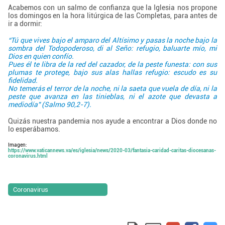
Acabemos con un salmo de confianza que la Iglesia nos propone
los domingos en la hora litúrgica de las Completas, para antes de
ir a dormir:
“Tú que vives bajo el amparo del Altísimo y pasas la noche bajo la
sombra del Todopoderoso, di al Seño: refugio, baluarte mío, mi
Dios en quien confío.
Pues él te libra de la red del cazador, de la peste funesta: con sus
plumas te protege, bajo sus alas hallas refugio: escudo es su
fidelidad.
No temerás el terror de la noche, ni la saeta que vuela de día, ni la
peste que avanza en las tinieblas, ni el azote que devasta a
mediodía” (Salmo 90,2-7).
Quizás nuestra pandemia nos ayude a encontrar a Dios donde no
lo esperábamos.
Imagen:
https://www.vaticannews.va/es/iglesia/news/2020-03/fantasia-caridad-caritas-diocesanas-
coronavirus.html
Coronavirus