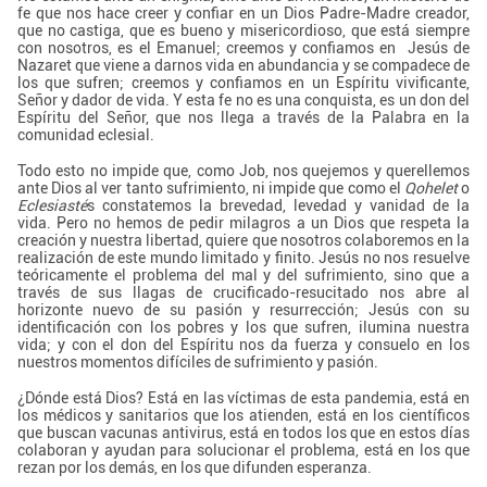
fe que nos hace creer y confiar en un Dios Padre-Madre creador,
que no castiga, que es bueno y misericordioso, que está siempre
con nosotros, es el Emanuel; creemos y confiamos en Jesús de
Nazaret que viene a darnos vida en abundancia y se compadece de
los que sufren; creemos y confiamos en un Espíritu vivificante,
Señor y dador de vida. Y esta fe no es una conquista, es un don del
Espíritu del Señor, que nos llega a través de la Palabra en la
comunidad eclesial.
Todo esto no impide que, como Job, nos quejemos y querellemos
ante Dios al ver tanto sufrimiento, ni impide que como el
Qohelet
o
Eclesiasté
s constatemos la brevedad, levedad y vanidad de la
vida. Pero no hemos de pedir milagros a un Dios que respeta la
creación y nuestra libertad, quiere que nosotros colaboremos en la
realización de este mundo limitado y finito. Jesús no nos resuelve
teóricamente el problema del mal y del sufrimiento, sino que a
través de sus llagas de crucificado-resucitado nos abre al
horizonte nuevo de su pasión y resurrección; Jesús con su
identificación con los pobres y los que sufren, ilumina nuestra
vida; y con el don del Espíritu nos da fuerza y consuelo en los
nuestros momentos difíciles de sufrimiento y pasión.
¿Dónde está Dios? Está en las víctimas de esta pandemia, está en
los médicos y sanitarios que los atienden, está en los científicos
que buscan vacunas antivirus, está en todos los que en estos días
colaboran y ayudan para solucionar el problema, está en los que
rezan por los demás, en los que difunden esperanza.