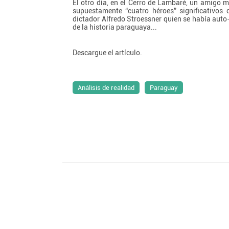
El otro día, en el Cerro de Lambaré, un amigo 
supuestamente “cuatro héroes” significativos d
dictador Alfredo Stroessner quien se había auto-
de la historia paraguaya...
Descargue el artículo.
Análisis de realidad
Paraguay