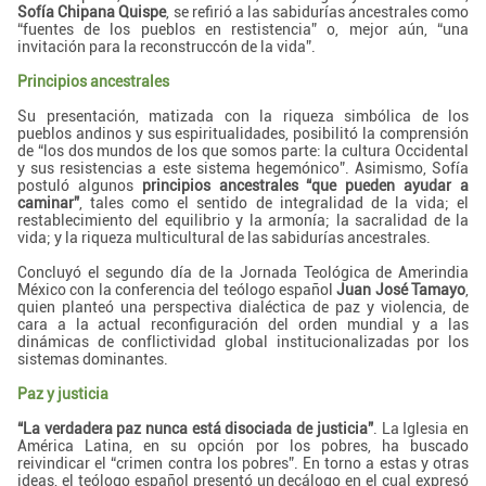
Sofía Chipana Quispe
, se refirió a las sabidurías ancestrales como
“fuentes de los pueblos en restistencia” o, mejor aún, “una
invitación para la reconstruccón de la vida”.
Principios ancestrales
Su presentación, matizada con la riqueza simbólica de los
pueblos andinos y sus espiritualidades, posibilitó la comprensión
de “los dos mundos de los que somos parte: la cultura Occidental
y sus resistencias a este sistema hegemónico”. Asimismo, Sofía
postuló algunos
principios ancestrales “que pueden ayudar a
caminar”
, tales como el sentido de integralidad de la vida; el
restablecimiento del equilibrio y la armonía; la sacralidad de la
vida; y la riqueza multicultural de las sabidurías ancestrales.
Concluyó el segundo día de la Jornada Teológica de Amerindia
México con la conferencia del teólogo español
Juan José Tamayo
,
quien planteó una perspectiva dialéctica de paz y violencia, de
cara a la actual reconfiguración del orden mundial y a las
dinámicas de conflictividad global institucionalizadas por los
sistemas dominantes.
Paz y justicia
“La verdadera paz nunca está disociada de justicia”
. La Iglesia en
América Latina, en su opción por los pobres, ha buscado
reivindicar el “crimen contra los pobres”. En torno a estas y otras
ideas, el teólogo español presentó un decálogo en el cual expresó