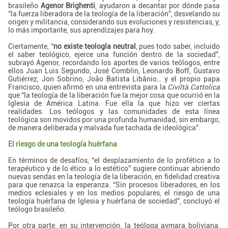
brasileño
Agenor Brighenti
, ayudaron a decantar por dónde pasa
“la fuerza liberadora de la teología de la liberación”, desvelando su
origen y militancia, considerando sus evoluciones y resistencias, y,
lo más importante, sus aprendizajes para hoy.
Ciertamente, “
no existe teología neutral
, pues todo saber, incluido
el saber teológico, ejerce una función dentro de la sociedad”,
subrayó Agenor, recordando los aportes de varios teólogos, entre
ellos Juan Luis Segundo, José Comblin, Leonardo Boff, Gustavo
Gutiérrez, Jon Sobrino, João Batista Libânio… y el propio papa
Francisco, quien afirmó en una entrevista para la
Civiltà Cattolica
que “la teología de la liberación fue la mejor cosa que ocurrió en la
Iglesia de América Latina. Fue ella la que hizo ver ciertas
realidades. Los teólogos y las comunidades de esta línea
teológica son movidos por una profunda humanidad, sin embargo,
de manera deliberada y malvada fue tachada de ideológica”.
El riesgo de una teología huérfana
En términos de desafíos, “el desplazamiento de lo profético a lo
terapéutico y de lo ético a lo estético” sugiere continuar abriendo
nuevas sendas en la teología de la liberación, en fidelidad creativa
para que renazca la esperanza. “Sin procesos liberadores, en los
medios eclesiales y en los medios populares, el riesgo de una
teología huérfana de Iglesia y huérfana de sociedad”, concluyó el
teólogo brasileño.
Por otra parte, en su intervención, la teóloga aymara boliviana,