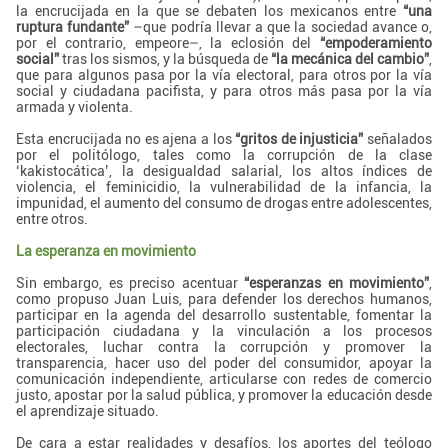
la encrucijada en la que se debaten los mexicanos entre
“una
ruptura fundante”
–que podría llevar a que la sociedad avance o,
por el contrario, empeore–, la eclosión del
“empoderamiento
social”
tras los sismos, y la búsqueda de
“la mecánica del cambio”
,
que para algunos pasa por la vía electoral, para otros por la vía
social y ciudadana pacifista, y para otros más pasa por la vía
armada y violenta.
Esta encrucijada no es ajena a los
“gritos de injusticia”
señalados
por el politólogo, tales como la corrupción de la clase
‘kakistocática’, la desigualdad salarial, los altos índices de
violencia, el feminicidio, la vulnerabilidad de la infancia, la
impunidad, el aumento del consumo de drogas entre adolescentes,
entre otros.
La esperanza en movimiento
Sin embargo, es preciso acentuar
“esperanzas en movimiento”
,
como propuso Juan Luis, para defender los derechos humanos,
participar en la agenda del desarrollo sustentable, fomentar la
participación ciudadana y la vinculación a los procesos
electorales, luchar contra la corrupción y promover la
transparencia, hacer uso del poder del consumidor, apoyar la
comunicación independiente, articularse con redes de comercio
justo, apostar por la salud pública, y promover la educación desde
el aprendizaje situado.
De cara a estar realidades y desafíos, los aportes del teólogo