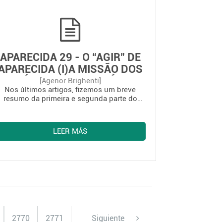
APARECIDA 29 - O “AGIR” DE
APARECIDA (I)A MISSÃO DOS
DISCÍPULOS MISSIONÁRIOS
[Agenor Brighenti]
Nos últimos artigos, fizemos um breve
resumo da primeira e segunda parte do
Documento de Aparecida. Agora, vamos
oferecer um resumo da terceira parte,
dedicada ao “agir”. Em quatro artigos,
LEER MÁS
vamos apresentar as perspectivas de ação
para que nossos povos tenham a vida e
vida em plenitude.
2770
2771
Siguiente