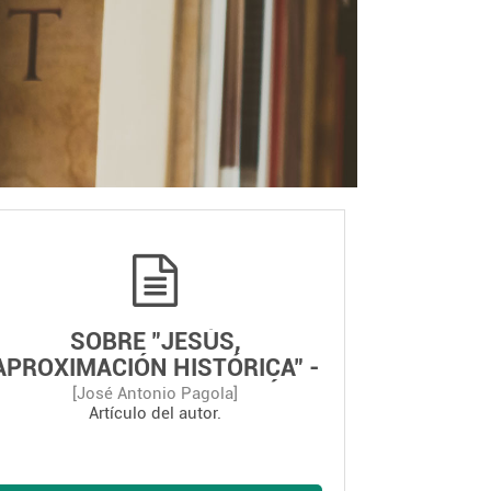
SOBRE "JESÚS,
APROXIMACIÓN HISTÓRICA" -
LA VERDAD NOS HARÁ
[José Antonio Pagola]
Artículo del autor.
LIBRES