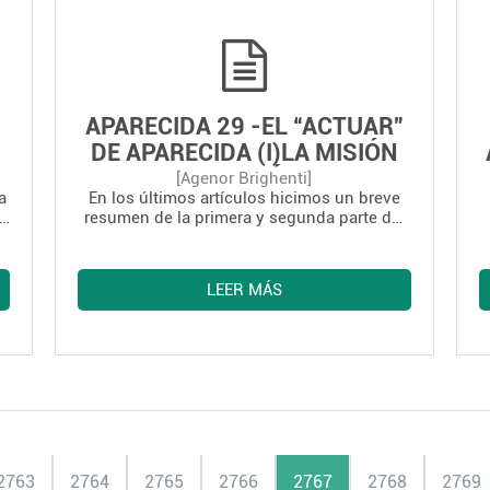
compromissos evangélicos de muitos
cristãos, que têm especiais
responsabilidades políticas, econômicas e
y
culturais (DA 501).
APARECIDA 29 -EL “ACTUAR”
DE APARECIDA (I)LA MISIÓN
DE LOS DISCÍPULOS
[Agenor Brighenti]
a
En los últimos artículos hicimos un breve
MISIONEROS
resumen de la primera y segunda parte del
Documento de Aparecida. Ahora vamos a
s
ofrecer un resumen de la tercera parte,
ra
dedicada al “actuar”. En cuatro artículos
LEER MÁS
,
vamos a presentar las perspectivas de
acción para que nuestros pueblos tengan
do
vida y vida en plenitud.
2763
2764
2765
2766
2767
2768
2769