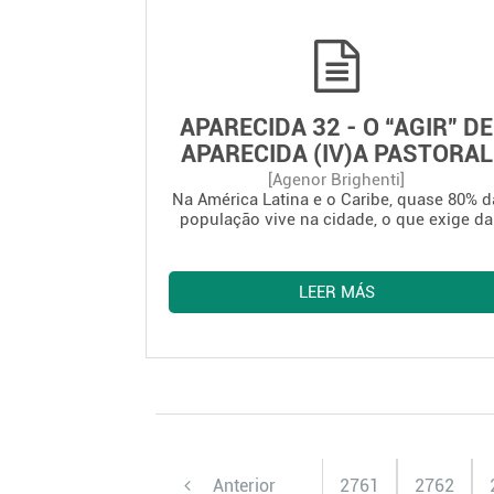
parte se debe a la falta de fidelidad a
compromisios evangélicos de muchos
cristianos, que tienen especiales
responsabilidades políticas, económicas 
culturales (DA 501).
APARECIDA 32 - O “AGIR” DE
APARECIDA (IV)A PASTORAL
URBANA
[Agenor Brighenti]
Na América Latina e o Caribe, quase 80% d
população vive na cidade, o que exige da
parte da Igreja uma evangelização
inculturada no meio urbano. Sobretudo a
grandes cidades são laboratórios da cultu
LEER MÁS
contemporânea complexa e plural (DA 509)
com uma nova linguagem e uma nova
simbologia, que difunde também no mun
rural (DA 510).
Anterior
2761
2762