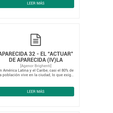
LEER MÁS
APARECIDA 32 - EL “ACTUAR”
DE APARECIDA (IV)LA
PASTORAL URBANA
[Agenor Brighenti]
n América Latina y el Caribe, casi el 80% de
la población vive en la ciudad, lo que exige
de parte de la Iglesia una evangelización
nculturada en el medio urbano. Sobre todo
as grandes ciudades son laboratorios de la
LEER MÁS
cultura contemporárena compleja y plural
(DA 509), con un nuevo lenguaje y una
nueva simbología, que difunde también en
el mundo rural (DA 510).