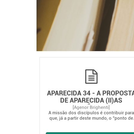
APARECIDA 34 - A PROPOST
DE APARECIDA (II)AS
EXIGÊNCIAS
[Agenor Brighenti]
A missão dos discípulos é contribuir par
que, já a partir deste mundo, o “ponto de
partida” (a cultura de morte) se aproxime,
ao máximo, do “ponto de chegada” (uma