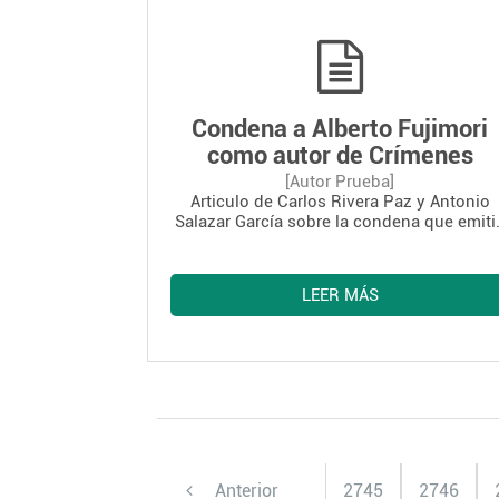
ustedes nos acompañen y así conocer má
el Proyecto que él se trazó en sus años d
servicio a los más necesitados. Estamos
incluyendo el Programa a realizarse del 2
de abril al 26 de abril.”
Condena a Alberto Fujimori
como autor de Crímenes
contra la Humanidad
[Autor Prueba]
Articulo de Carlos Rivera Paz y Antonio
Salazar García sobre la condena que emiti
la Sala Penal Especial de la Corte Suprem
de Justicia de Perú.
LEER MÁS
Anterior
2745
2746