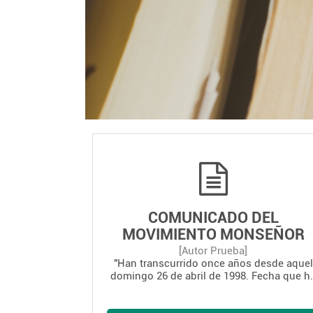
COMUNICADO DEL
MOVIMIENTO MONSEÑOR
GERARDI
[Autor Prueba]
"Han transcurrido once años desde aquel
domingo 26 de abril de 1998. Fecha que ha
quedado grabada en nuestra memoria co
inmenso dolor. Éramos muchos los que