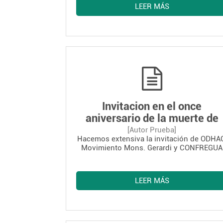
mirábamos con esperanza el camino
LEER MÁS
abierto a partir de la firma de los Acuerdo
de Paz, creyendo que los asesinatos
selectivos ordenados y ejecutados por la
fuerzas de seguridad del Estado, eran cos
del pasado. La muerte violenta de
Monseñor Juan José Gerardi Conedera no
situó con crudeza ante una dura realidad
continuaba viva la intolerancia, la
prepotencia, el imperio de la brutalidad
sobre el poder de la verdad y de la razón.
Asi da comienzo este comunicado.
Invitacion en el once
aniversario de la muerte de
Mons. Gerardi
[Autor Prueba]
Hacemos extensiva la invitación de ODHA
Movimiento Mons. Gerardi y CONFREGUA
en el once aniversario de la muerte de
Mons. Gerardi
LEER MÁS
“En esta época de Pascua, estamos
conmemorando el once aniversario del
Martirio de Monseñor Gerardi. Y como en
años anteriores tendremos una semana d
actividades, a las cuales queremos que